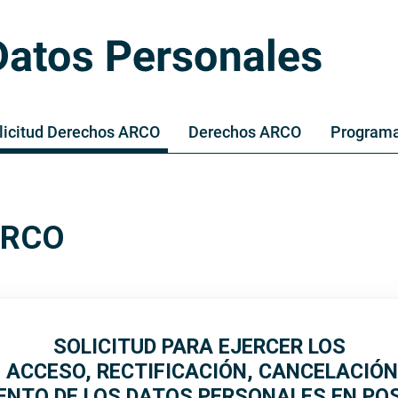
Pasar
al
contenido
principal
licitud Derechos ARCO
Derechos ARCO
Programa
 ARCO
SOLICITUD PARA EJERCER LOS
 ACCESO, RECTIFICACIÓN, CANCELACIÓN
ENTO DE LOS DATOS PERSONALES EN POS