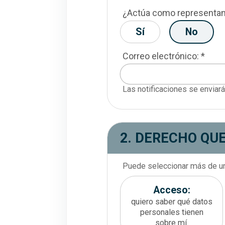
¿Actúa como representan
Sí
No
Correo electrónico: *
Las notificaciones se enviará
2. DERECHO QU
Puede seleccionar más de un
Seleccione uno o más derech
Acceso:
quiero saber qué datos
personales tienen
sobre mí.