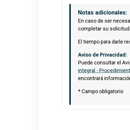
Notas adicionales: E
Notas adicionales:
En caso de ser necesar
completar su solicitud
El tiempo para darle r
Aviso de Privacidad:
Puede consultar el Avis
integral - Procedimie
encontrará información
* Campo obligatorio
Abrir Aviso de Privac