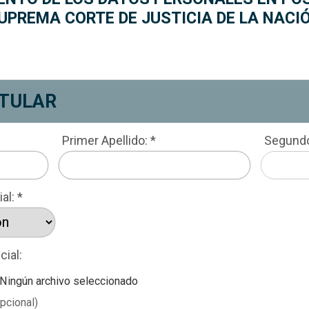
UPREMA CORTE DE JUSTICIA DE LA NACI
ede presentar la solicitud para acceder, c
Sección 1. Datos del titular. 
ITULAR
Primer Apellido: *
Segundo
al: *
cial:
Ningún archivo seleccionado
pcional)