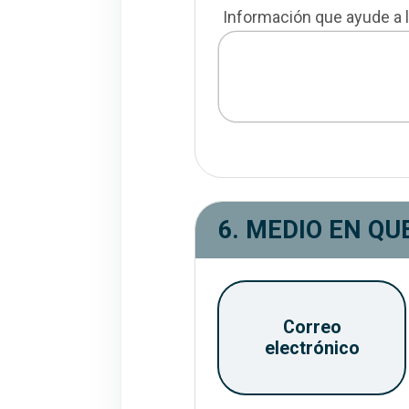
Información que ayude a l
6. MEDIO EN QU
Seleccione uno o más medios 
Correo
electrónico