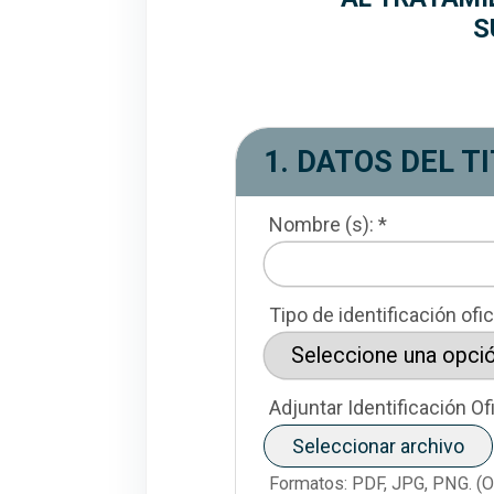
S
En este apartado se pu
1. DATOS DEL T
Nombre (s): *
Tipo de identificación ofici
Adjuntar Identificación Ofi
Seleccionar archivo
Formatos: PDF, JPG, PNG. (O