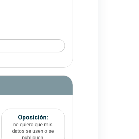
 que desea ejercer. En este apartad
Oposición:
no quiero que mis
datos se usen o se
publiquen.