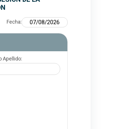
ÓN
orregir, cancelar u oponerse al uso de dat
Fecha:
En este apartado deberá ingresar su i
 Apellido: