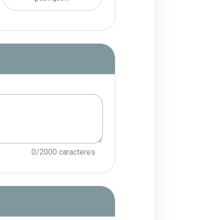
ción de la solicitud. En este aparta
0/2000 caracteres
cción 4. Elementos que faciliten la 