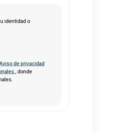
icional para comprobar su identidad o completar su 
u identidad o
Aviso de privacidad
sonales
, donde
nales.