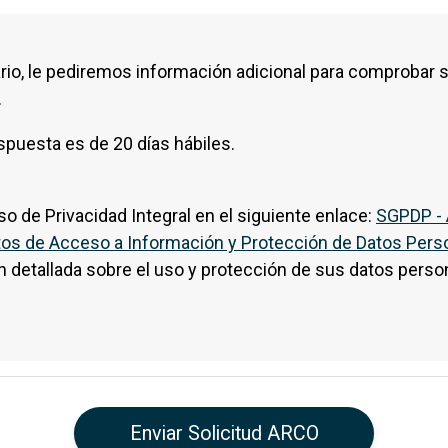
n caso de ser necesario, le pediremos información ad
io, le pediremos información adicional para comprobar s
.
espuesta es de 20 días hábiles.
o de Privacidad Integral en el siguiente enlace:
SGPDP - 
ntos de Acceso a Información y Protección de Datos Per
 detallada sobre el uso y protección de sus datos perso
idad Integral
Enviar Solicitud ARCO