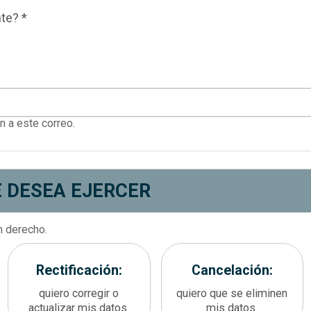
te? *
n a este correo.
Sección 2. Derecho
E DESEA EJERCER
 derecho.
os ARCO a ejercer
Rectificación:
Cancelación:
quiero corregir o
quiero que se eliminen
actualizar mis datos.
mis datos.